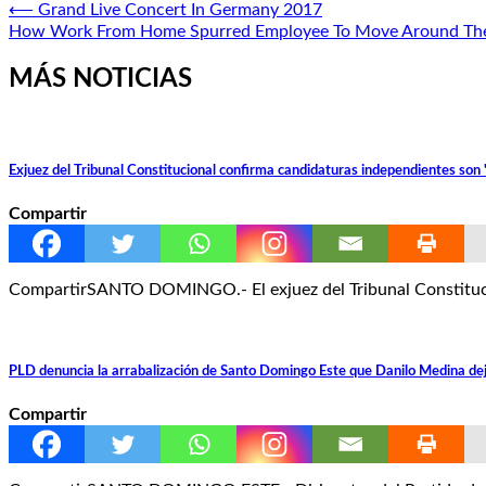
Navegación
⟵
Grand Live Concert In Germany 2017
How Work From Home Spurred Employee To Move Around Th
de
entradas
MÁS NOTICIAS
Exjuez del Tribunal Constitucional confirma candidaturas independientes son 
Compartir
CompartirSANTO DOMINGO.- El exjuez del Tribunal Constitucion
PLD denuncia la arrabalización de Santo Domingo Este que Danilo Medina dej
Compartir