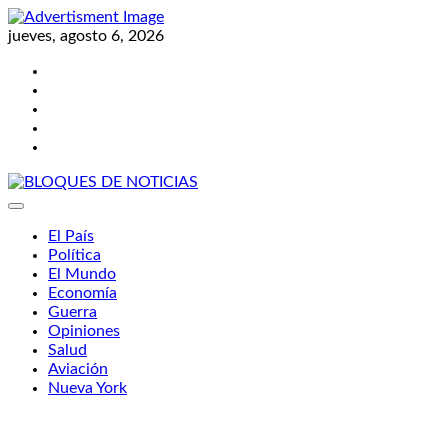
Skip
to
jueves, agosto 6, 2026
content
Twitter
Facebook
LinkedIn
Instagram
YouTube
BLOQUES DE NOTICIAS
El País
Política
El Mundo
Economía
Guerra
Opiniones
Salud
Aviación
Nueva York