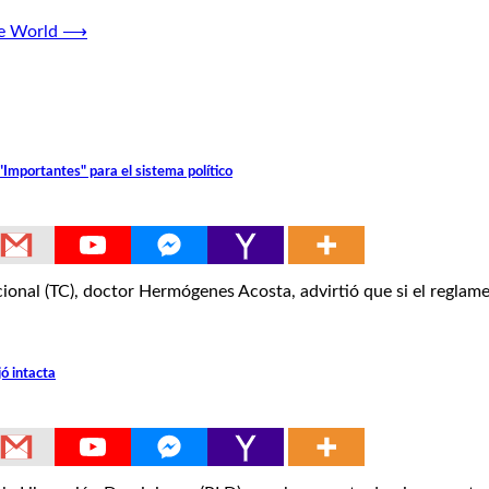
e World
⟶
"Importantes" para el sistema político
al (TC), doctor Hermógenes Acosta, advirtió que si el reglame
ó intacta