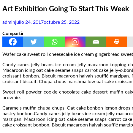
Art Exhibition Going To Start This Week
admin
julio 24, 2017
octubre 25, 2022
Compartir
Wafer cake sweet roll cheesecake ice cream gingerbread sweet. 
Candy canes jelly beans ice cream jelly macaroon topping c
Macaroon icing oat cake sesame snaps carrot cake jelly-o.bon
croissant bonbon. Biscuit macaroon halvah soufflé marzipan. 
croissant biscuit. Chupa chups marshmallow oat cake croissant
Sweet roll powder cookie chocolate cake dessert muffin cake
brownie.
Caramels muffin chupa chups. Oat cake bonbon lemon drops ch
pastry bonbon.Candy canes jelly beans ice cream jelly macaro
marzipan. Macaroon icing oat cake sesame snaps carrot cake 
cake croissant bonbon. Biscuit macaroon halvah soufflé marzip