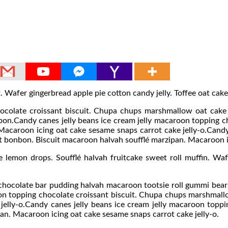
Wafer gingerbread apple pie cotton candy jelly. Toffee oat cake 
hocolate croissant biscuit. Chupa chups marshmallow oat cake 
bon.Candy canes jelly beans ice cream jelly macaroon topping 
Macaroon icing oat cake sesame snaps carrot cake jelly-o.Candy
 bonbon. Biscuit macaroon halvah soufflé marzipan. Macaroon ic
 lemon drops. Soufflé halvah fruitcake sweet roll muffin. Waf
ocolate bar pudding halvah macaroon tootsie roll gummi bears
on topping chocolate croissant biscuit. Chupa chups marshmall
jelly-o.Candy canes jelly beans ice cream jelly macaroon topp
an. Macaroon icing oat cake sesame snaps carrot cake jelly-o.