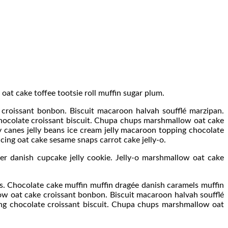
oat cake toffee tootsie roll muffin sugar plum.
croissant bonbon. Biscuit macaroon halvah soufflé marzipan.
chocolate croissant biscuit. Chupa chups marshmallow oat cake
 canes jelly beans ice cream jelly macaroon topping chocolate
ing oat cake sesame snaps carrot cake jelly-o.
er danish cupcake jelly cookie. Jelly-o marshmallow oat cake
. Chocolate cake muffin muffin dragée danish caramels muffin
ow oat cake croissant bonbon. Biscuit macaroon halvah soufflé
ing chocolate croissant biscuit. Chupa chups marshmallow oat