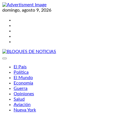
Skip
to
domingo, agosto 9, 2026
content
Twitter
Facebook
LinkedIn
Instagram
YouTube
BLOQUES DE NOTICIAS
El País
Política
El Mundo
Economía
Guerra
Opiniones
Salud
Aviación
Nueva York