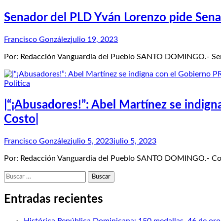
Senador del PLD Yván Lorenzo pide Senado
Francisco González
julio 19, 2023
Por: Redacción Vanguardia del Pueblo SANTO DOMINGO.- Senado
Política
|“¡Abusadores!”: Abel Martínez se indig
Costo|
Francisco González
julio 5, 2023
julio 5, 2023
Por: Redacción Vanguardia del Pueblo SANTO DOMINGO.- Como 
Buscar:
Entradas recientes
Histórica República Dominicana: 150 medallas, 46 de oro