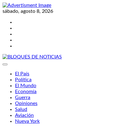
Skip
to
sábado, agosto 8, 2026
content
Twitter
Facebook
LinkedIn
Instagram
YouTube
BLOQUES DE NOTICIAS
El País
Política
El Mundo
Economía
Guerra
Opiniones
Salud
Aviación
Nueva York