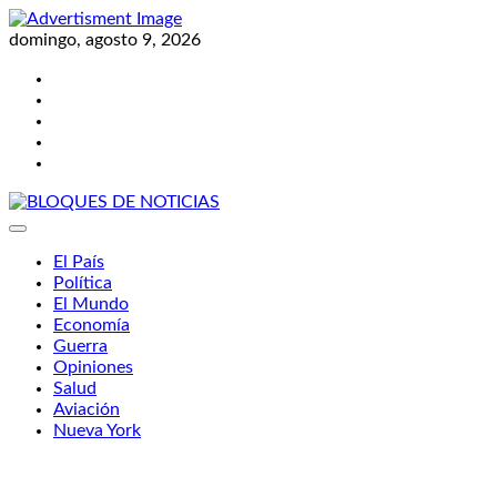
Skip
to
domingo, agosto 9, 2026
content
Twitter
Facebook
LinkedIn
Instagram
YouTube
BLOQUES DE NOTICIAS
El País
Política
El Mundo
Economía
Guerra
Opiniones
Salud
Aviación
Nueva York