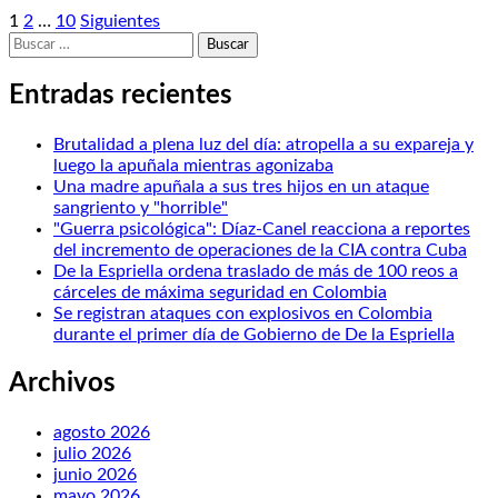
Posts
1
2
…
10
Siguientes
Buscar:
pagination
Entradas recientes
Brutalidad a plena luz del día: atropella a su expareja y
luego la apuñala mientras agonizaba
Una madre apuñala a sus tres hijos en un ataque
sangriento y "horrible"
"Guerra psicológica": Díaz-Canel reacciona a reportes
del incremento de operaciones de la CIA contra Cuba
De la Espriella ordena traslado de más de 100 reos a
cárceles de máxima seguridad en Colombia
Se registran ataques con explosivos en Colombia
durante el primer día de Gobierno de De la Espriella
Archivos
agosto 2026
julio 2026
junio 2026
mayo 2026