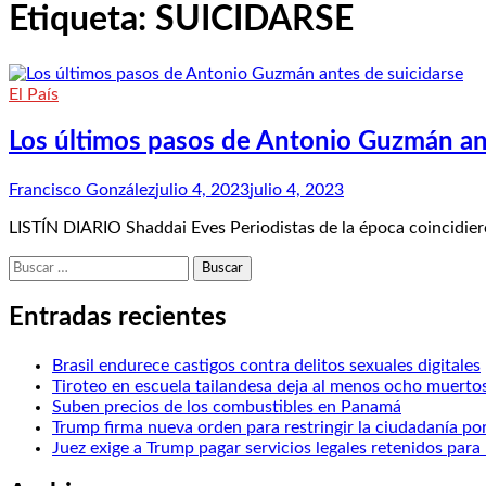
Etiqueta:
SUICIDARSE
El País
Los últimos pasos de Antonio Guzmán an
Francisco González
julio 4, 2023
julio 4, 2023
LISTÍN DIARIO Shaddai Eves Periodistas de la época coincidi
Buscar:
Entradas recientes
Brasil endurece castigos contra delitos sexuales digitales
Tiroteo en escuela tailandesa deja al menos ocho muerto
Suben precios de los combustibles en Panamá
Trump firma nueva orden para restringir la ciudadanía po
Juez exige a Trump pagar servicios legales retenidos pa