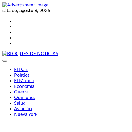
Skip
to
sábado, agosto 8, 2026
content
Twitter
Facebook
LinkedIn
Instagram
YouTube
BLOQUES DE NOTICIAS
El País
Política
El Mundo
Economía
Guerra
Opiniones
Salud
Aviación
Nueva York