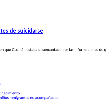
tes de suicidarse
eron que Guzmán estaba desencantado por las informaciones de 
s
r nacimiento
ra niños inmigrantes no acompañados