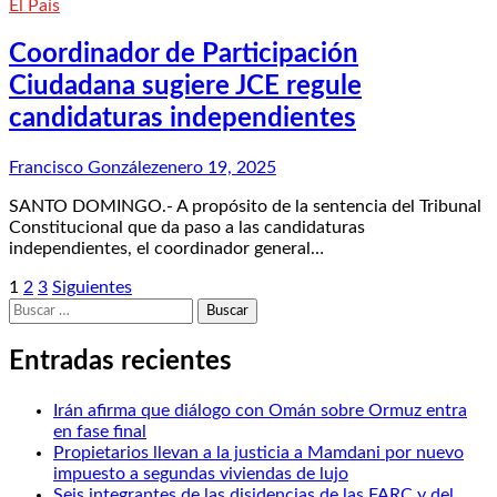
El País
Coordinador de Participación
Ciudadana sugiere JCE regule
candidaturas independientes
Francisco González
enero 19, 2025
SANTO DOMINGO.- A propósito de la sentencia del Tribunal
Constitucional que da paso a las candidaturas
independientes, el coordinador general…
Posts
1
2
3
Siguientes
Buscar:
pagination
Entradas recientes
Irán afirma que diálogo con Omán sobre Ormuz entra
en fase final
Propietarios llevan a la justicia a Mamdani por nuevo
impuesto a segundas viviendas de lujo
Seis integrantes de las disidencias de las FARC y del