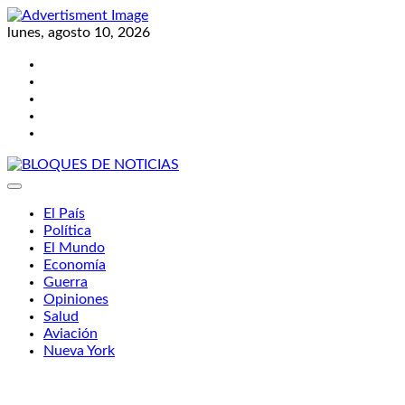
Skip
to
lunes, agosto 10, 2026
content
Twitter
Facebook
LinkedIn
Instagram
YouTube
BLOQUES DE NOTICIAS
El País
Política
El Mundo
Economía
Guerra
Opiniones
Salud
Aviación
Nueva York