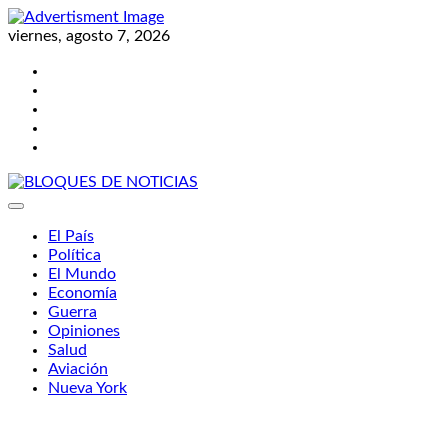
Skip
to
viernes, agosto 7, 2026
content
Twitter
Facebook
LinkedIn
Instagram
YouTube
BLOQUES DE NOTICIAS
El País
Política
El Mundo
Economía
Guerra
Opiniones
Salud
Aviación
Nueva York