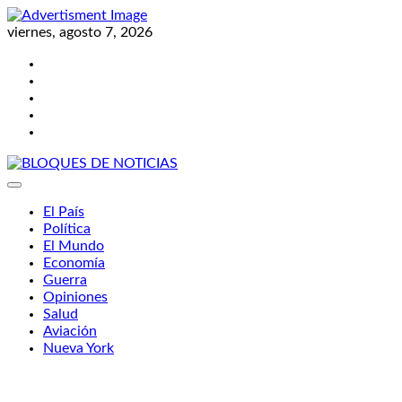
Skip
to
viernes, agosto 7, 2026
content
Twitter
Facebook
LinkedIn
Instagram
YouTube
BLOQUES DE NOTICIAS
El País
Política
El Mundo
Economía
Guerra
Opiniones
Salud
Aviación
Nueva York