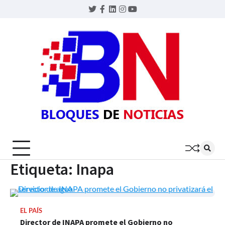
Skip
Twitter
Facebook
LinkedIn
Instagram
YouTube
to
content
BLOQU
DE
NOTIC
Etiqueta:
Inapa
EL PAÍS
Director de INAPA promete el Gobierno no