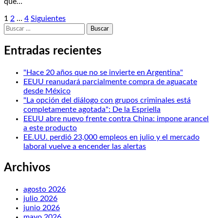
que…
Posts
1
2
…
4
Siguientes
Buscar:
pagination
Entradas recientes
"Hace 20 años que no se invierte en Argentina"
EEUU reanudará parcialmente compra de aguacate
desde México
"La opción del diálogo con grupos criminales está
completamente agotada": De la Espriella
EEUU abre nuevo frente contra China: impone arancel
a este producto
EE.UU. perdió 23,000 empleos en julio y el mercado
laboral vuelve a encender las alertas
Archivos
agosto 2026
julio 2026
junio 2026
mayo 2026