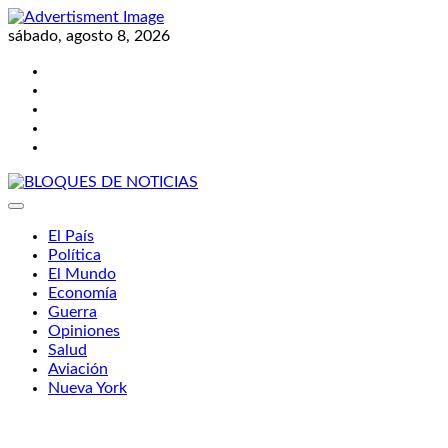
Skip
to
sábado, agosto 8, 2026
content
Twitter
Facebook
LinkedIn
Instagram
YouTube
BLOQUES DE NOTICIAS
El País
Política
El Mundo
Economía
Guerra
Opiniones
Salud
Aviación
Nueva York