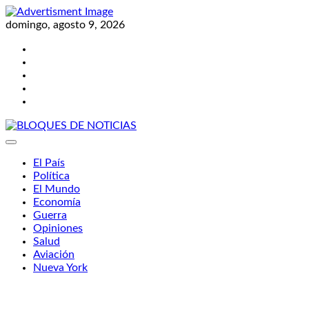
Skip
to
domingo, agosto 9, 2026
content
Twitter
Facebook
LinkedIn
Instagram
YouTube
BLOQUES DE NOTICIAS
El País
Política
El Mundo
Economía
Guerra
Opiniones
Salud
Aviación
Nueva York