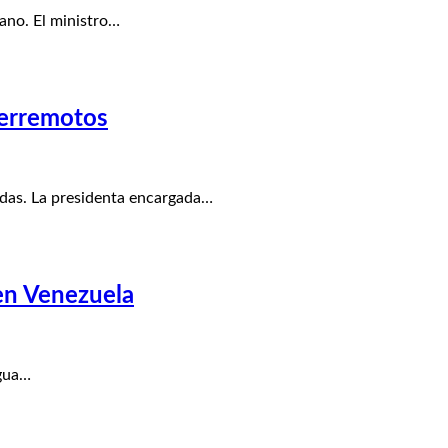
ano. El ministro…
terremotos
adas. La presidenta encargada…
en Venezuela
agua…