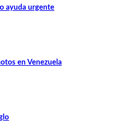
do ayuda urgente
emotos en Venezuela
glo