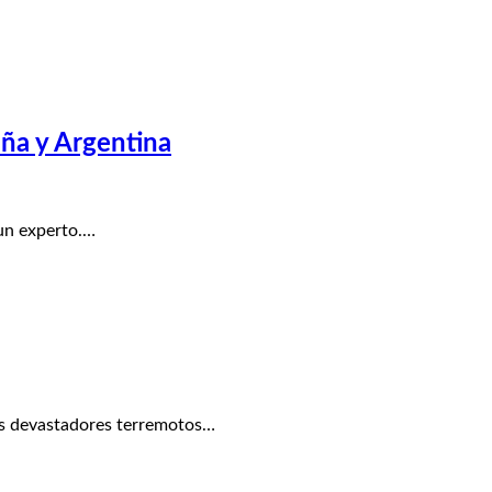
aña y Argentina
un experto.…
os devastadores terremotos…