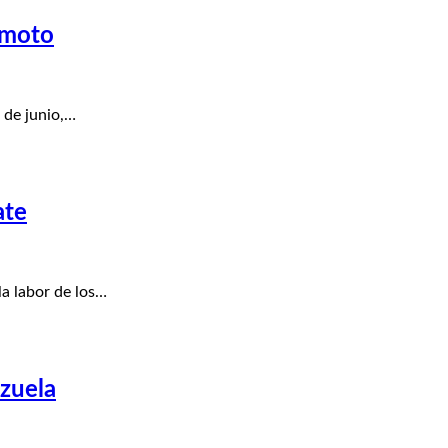
emoto
 de junio,…
ate
a labor de los…
zuela