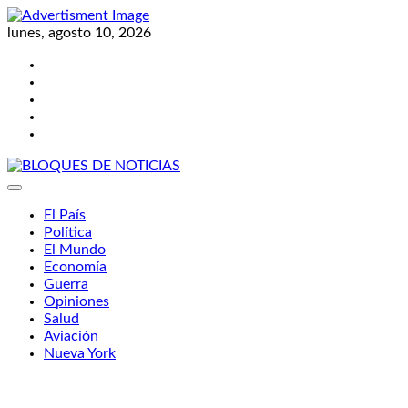
Skip
to
lunes, agosto 10, 2026
content
Twitter
Facebook
LinkedIn
Instagram
YouTube
BLOQUES DE NOTICIAS
El País
Política
El Mundo
Economía
Guerra
Opiniones
Salud
Aviación
Nueva York