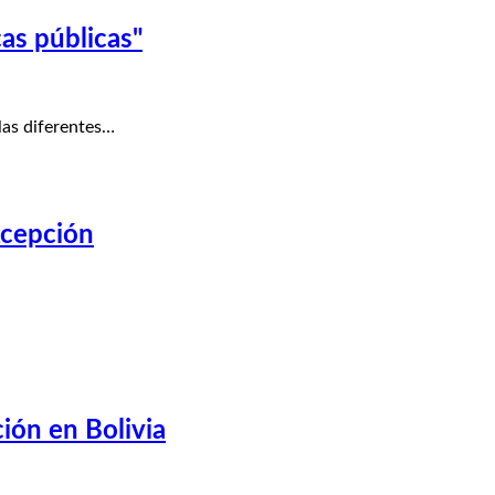
as públicas"
las diferentes…
xcepción
ción en Bolivia