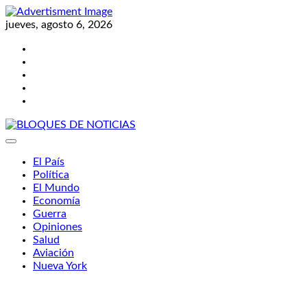
Skip
to
jueves, agosto 6, 2026
content
Twitter
Facebook
LinkedIn
Instagram
YouTube
BLOQUES DE NOTICIAS
El País
Política
El Mundo
Economía
Guerra
Opiniones
Salud
Aviación
Nueva York