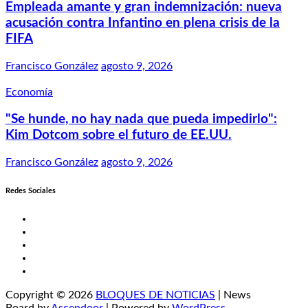
Empleada amante y gran indemnización: nueva
acusación contra Infantino en plena crisis de la
FIFA
Francisco González
agosto 9, 2026
Economía
"Se hunde, no hay nada que pueda impedirlo":
Kim Dotcom sobre el futuro de EE.UU.
Francisco González
agosto 9, 2026
Redes Sociales
Twitter
Facebook
LinkedIn
Instagram
YouTube
Copyright © 2026
BLOQUES DE NOTICIAS
| News
Board by
Ascendoor
| Powered by
WordPress
.