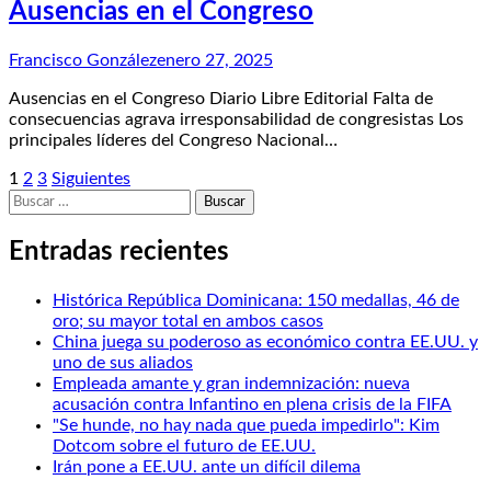
Ausencias en el Congreso
Francisco González
enero 27, 2025
Ausencias en el Congreso Diario Libre Editorial Falta de
consecuencias agrava irresponsabilidad de congresistas Los
principales líderes del Congreso Nacional…
Posts
1
2
3
Siguientes
Buscar:
pagination
Entradas recientes
Histórica República Dominicana: 150 medallas, 46 de
oro; su mayor total en ambos casos
China juega su poderoso as económico contra EE.UU. y
uno de sus aliados
Empleada amante y gran indemnización: nueva
acusación contra Infantino en plena crisis de la FIFA
"Se hunde, no hay nada que pueda impedirlo": Kim
Dotcom sobre el futuro de EE.UU.
Irán pone a EE.UU. ante un difícil dilema