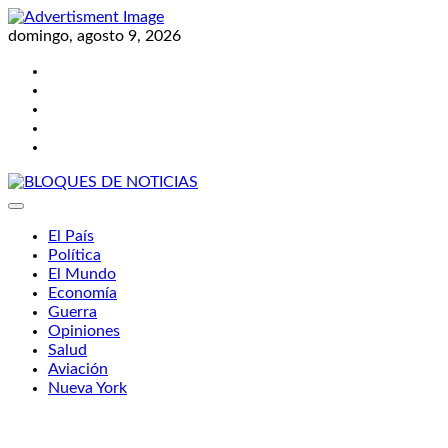
Skip
to
domingo, agosto 9, 2026
content
Twitter
Facebook
LinkedIn
Instagram
YouTube
BLOQUES DE NOTICIAS
El País
Política
El Mundo
Economía
Guerra
Opiniones
Salud
Aviación
Nueva York