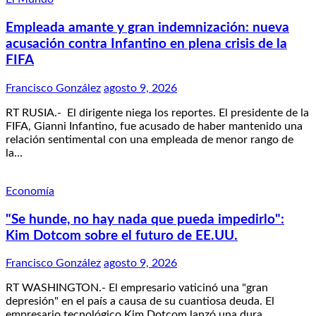
Empleada amante y gran indemnización: nueva
acusación contra Infantino en plena crisis de la
FIFA
Francisco González
agosto 9, 2026
RT RUSIA.- El dirigente niega los reportes. El presidente de la
FIFA, Gianni Infantino, fue acusado de haber mantenido una
relación sentimental con una empleada de menor rango de
la…
Economía
"Se hunde, no hay nada que pueda impedirlo":
Kim Dotcom sobre el futuro de EE.UU.
Francisco González
agosto 9, 2026
RT WASHINGTON.- El empresario vaticinó una "gran
depresión" en el país a causa de su cuantiosa deuda. El
empresario tecnológico Kim Dotcom lanzó una dura