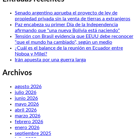
Senado argentino aprueba el proyecto de ley de
propiedad privada sin la venta de tierras a extranjeros
Paz encabeza su primer Día de la Independencia
afirmando que "una nueva Bolivia está naciendo"
Tensión con Brasil evidencia que EEUU debe reconocer
"que el mundo ha cambiado", según un medio
¿Cuál es el balance de la reunión en Ecuador entre
Noboa y Milei?
Irán apuesta por una guerra larga
Archivos
agosto 2026
julio 2026
junio 2026
mayo 2026
abril 2026
marzo 2026
febrero 2026
enero 2026
septiembre 2025