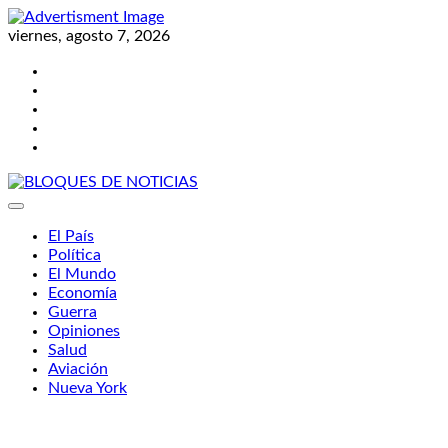
Skip
to
viernes, agosto 7, 2026
content
Twitter
Facebook
LinkedIn
Instagram
YouTube
BLOQUES DE NOTICIAS
El País
Política
El Mundo
Economía
Guerra
Opiniones
Salud
Aviación
Nueva York