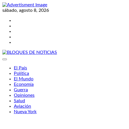
Skip
to
sábado, agosto 8, 2026
content
Twitter
Facebook
LinkedIn
Instagram
YouTube
BLOQUES DE NOTICIAS
El País
Política
El Mundo
Economía
Guerra
Opiniones
Salud
Aviación
Nueva York