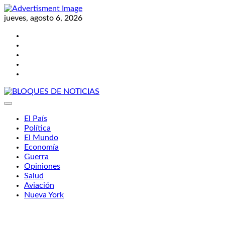
Skip
to
jueves, agosto 6, 2026
content
Twitter
Facebook
LinkedIn
Instagram
YouTube
BLOQUES DE NOTICIAS
El País
Política
El Mundo
Economía
Guerra
Opiniones
Salud
Aviación
Nueva York