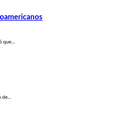
troamericanos
95 que…
o de…