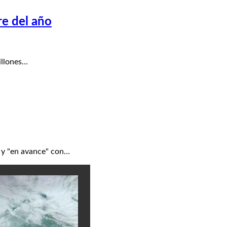
re del año
illones…
 y "en avance" con…