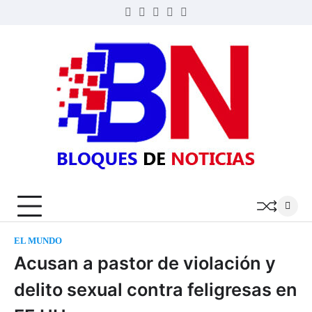
Skip
Twitter
Facebook
LinkedIn
Instagram
YouTube
to
content
BLOQ
DE
NOTIC
EL MUNDO
Acusan a pastor de violación y
delito sexual contra feligresas en