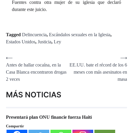
Fuentes contra otra mujer de su iglesia que declaró
durante este juicio.
Tagged
Delincuencia
,
Escándalos sexuales en la Iglesia
,
Estados Unidos
,
Justicia
,
Ley
Navegación
⟵
⟶
Antes de hallar cocaína, en la
EE.UU. bate el récord de los 6
de
Casa Blanca encontraron drogas
meses con más asesinatos en
entradas
2 veces
masa
MÁS NOTICIAS
Presentará plan ONU financie fuerza Haití
Compartir