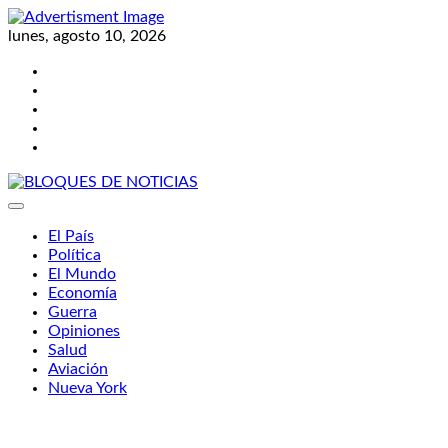
Skip
to
lunes, agosto 10, 2026
content
Twitter
Facebook
LinkedIn
Instagram
YouTube
BLOQUES DE NOTICIAS
El País
Política
El Mundo
Economía
Guerra
Opiniones
Salud
Aviación
Nueva York